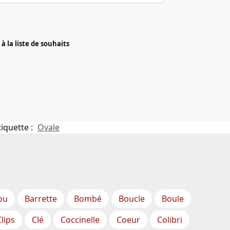
à la liste de souhaits
tiquette :
Ovale
ou
Barrette
Bombé
Boucle
Boule
Clips
Clé
Coccinelle
Coeur
Colibri