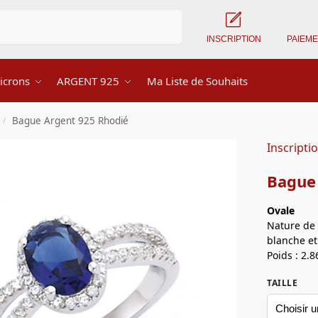
Recherche
INSCRIPTION
PAIEM
icrons
ARGENT 925
Ma Liste de Souhaits
Bague Argent 925 Rhodié
/
Inscripti
Bague
Ovale
Nature de 
blanche et
Poids : 2.8
TAILLE