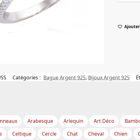
Ajouter 
9SS
Catégories :
Bague Argent 925
,
Bijoux Argent 925
É
nneaux
Arabesque
Arlequin
Art Déco
Bamb
e
Celtique
Cercle
Chat
Cheval
Chien