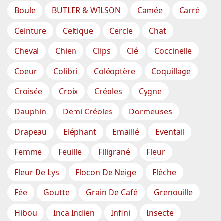
Boule
BUTLER & WILSON
Camée
Carré
Ceinture
Celtique
Cercle
Chat
Cheval
Chien
Clips
Clé
Coccinelle
Coeur
Colibri
Coléoptère
Coquillage
Croisée
Croix
Créoles
Cygne
Dauphin
Demi Créoles
Dormeuses
Drapeau
Eléphant
Emaillé
Eventail
Femme
Feuille
Filigrané
Fleur
Fleur De Lys
Flocon De Neige
Flèche
Fée
Goutte
Grain De Café
Grenouille
Hibou
Inca Indien
Infini
Insecte