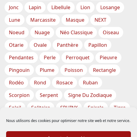
Jonc
Lapin
Libellule
Lion
Losange
Lune
Marcassite
Masque
NEXT
Noeud
Nuage
Néo Classique
Oiseau
Otarie
Ovale
Panthère
Papillon
Pendantes
Perle
Perroquet
Pieuvre
Pingouin
Plume
Poisson
Rectangle
Rodéo
Rond
Rosace
Ruban
Scorpion
Serpent
Signe Du Zodiaque
Soleil
Solitaire
SPHINX
Spirale
Tigre
Torsade
Tortue
Train
Tresse
Nous utilisons des cookies pour optimiser notre site web et notre service.
Triangle
Trèfle
Tête
Vase
Étoile