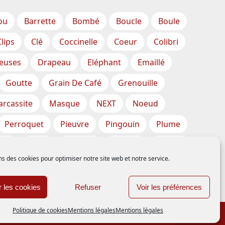
ou
Barrette
Bombé
Boucle
Boule
Clips
Clé
Coccinelle
Coeur
Colibri
euses
Drapeau
Eléphant
Emaillé
Goutte
Grain De Café
Grenouille
rcassite
Masque
NEXT
Noeud
Perroquet
Pieuvre
Pingouin
Plume
que
Soleil
Solitaire
SPHINX
Spirale
ns des cookies pour optimiser notre site web et notre service.
 De Mer
 les cookies
Refuser
Voir les préférences
 DWADOR Sarl. Tous droits réservés.
Politique de cookies
Mentions légales
Mentions légales
Ignorer