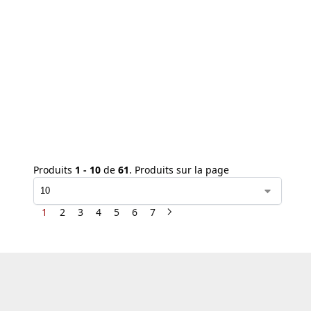
Produits
1 - 10
de
61
. Produits sur la page
1
2
3
4
5
6
7