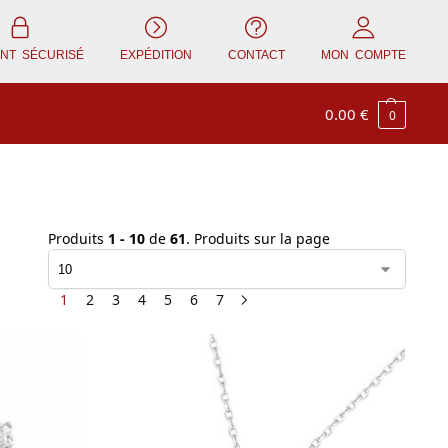
ENT SÉCURISÉ
EXPÉDITION
CONTACT
MON COMPTE
0.00
€
0
Produits
1 - 10
de
61
. Produits sur la page
1
2
3
4
5
6
7