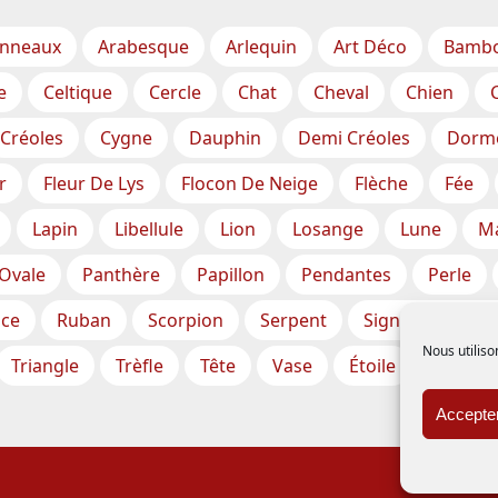
nneaux
Arabesque
Arlequin
Art Déco
Bamb
e
Celtique
Cercle
Chat
Cheval
Chien
Créoles
Cygne
Dauphin
Demi Créoles
Dorm
r
Fleur De Lys
Flocon De Neige
Flèche
Fée
Lapin
Libellule
Lion
Losange
Lune
Ma
Ovale
Panthère
Papillon
Pendantes
Perle
ce
Ruban
Scorpion
Serpent
Signe Du Zodia
Nous utiliso
Triangle
Trèfle
Tête
Vase
Étoile
Étoiles
Accepter
itions Générales de Vente
|
Mentions légales
| Copyright © 2020