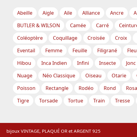
Abeille
Aigle
Aile
Alliance
Ancre
A
BUTLER & WILSON
Camée
Carré
Ceintur
Coléoptère
Coquillage
Croisée
Croix
Eventail
Femme
Feuille
Filigrané
Fleu
Hibou
Inca Indien
Infini
Insecte
Jonc
Nuage
Néo Classique
Oiseau
Otarie
Poisson
Rectangle
Rodéo
Rond
Rosa
Tigre
Torsade
Tortue
Train
Tresse
Inscription
-
Expédition
-
CGV – Cond
bijoux VINTAGE, PLAQUÉ OR et ARGENT 925