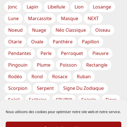
Jonc
Lapin
Libellule
Lion
Losange
Lune
Marcassite
Masque
NEXT
Noeud
Nuage
Néo Classique
Oiseau
Otarie
Ovale
Panthère
Papillon
Pendantes
Perle
Perroquet
Pieuvre
Pingouin
Plume
Poisson
Rectangle
Rodéo
Rond
Rosace
Ruban
Scorpion
Serpent
Signe Du Zodiaque
Soleil
Solitaire
SPHINX
Spirale
Tigre
Torsade
Tortue
Train
Tresse
Nous utilisons des cookies pour optimiser notre site web et notre service.
Triangle
Trèfle
Tête
Vase
Étoile