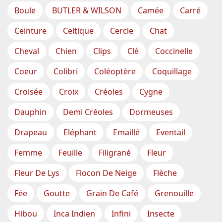
Boule
BUTLER & WILSON
Camée
Carré
Ceinture
Celtique
Cercle
Chat
Cheval
Chien
Clips
Clé
Coccinelle
Coeur
Colibri
Coléoptère
Coquillage
Croisée
Croix
Créoles
Cygne
Dauphin
Demi Créoles
Dormeuses
Drapeau
Eléphant
Emaillé
Eventail
Femme
Feuille
Filigrané
Fleur
Fleur De Lys
Flocon De Neige
Flèche
Fée
Goutte
Grain De Café
Grenouille
Hibou
Inca Indien
Infini
Insecte