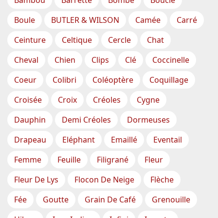
Boule
BUTLER & WILSON
Camée
Carré
Ceinture
Celtique
Cercle
Chat
Cheval
Chien
Clips
Clé
Coccinelle
Coeur
Colibri
Coléoptère
Coquillage
Croisée
Croix
Créoles
Cygne
Dauphin
Demi Créoles
Dormeuses
Drapeau
Eléphant
Emaillé
Eventail
Femme
Feuille
Filigrané
Fleur
Fleur De Lys
Flocon De Neige
Flèche
Fée
Goutte
Grain De Café
Grenouille