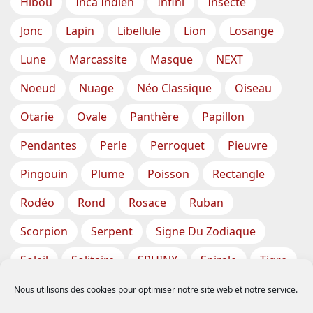
Hibou
Inca Indien
Infini
Insecte
Jonc
Lapin
Libellule
Lion
Losange
Lune
Marcassite
Masque
NEXT
Noeud
Nuage
Néo Classique
Oiseau
Otarie
Ovale
Panthère
Papillon
Pendantes
Perle
Perroquet
Pieuvre
Pingouin
Plume
Poisson
Rectangle
Rodéo
Rond
Rosace
Ruban
Scorpion
Serpent
Signe Du Zodiaque
Soleil
Solitaire
SPHINX
Spirale
Tigre
Torsade
Tortue
Train
Tresse
Nous utilisons des cookies pour optimiser notre site web et notre service.