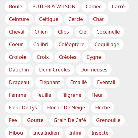
Boule
BUTLER & WILSON
Camée
Carré
Ceinture
Celtique
Cercle
Chat
Cheval
Chien
Clips
Clé
Coccinelle
Coeur
Colibri
Coléoptère
Coquillage
Croisée
Croix
Créoles
Cygne
Dauphin
Demi Créoles
Dormeuses
Drapeau
Eléphant
Emaillé
Eventail
Femme
Feuille
Filigrané
Fleur
Fleur De Lys
Flocon De Neige
Flèche
Fée
Goutte
Grain De Café
Grenouille
Hibou
Inca Indien
Infini
Insecte