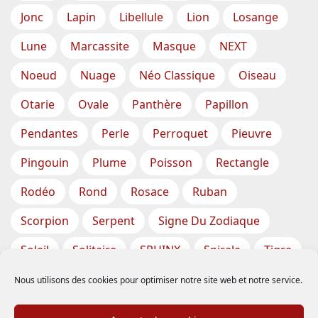
Jonc
Lapin
Libellule
Lion
Losange
Lune
Marcassite
Masque
NEXT
Noeud
Nuage
Néo Classique
Oiseau
Otarie
Ovale
Panthère
Papillon
Pendantes
Perle
Perroquet
Pieuvre
Pingouin
Plume
Poisson
Rectangle
Rodéo
Rond
Rosace
Ruban
Scorpion
Serpent
Signe Du Zodiaque
Soleil
Solitaire
SPHINX
Spirale
Tigre
Torsade
Tortue
Train
Tresse
Nous utilisons des cookies pour optimiser notre site web et notre service.
Triangle
Trèfle
Tête
Vase
Étoile