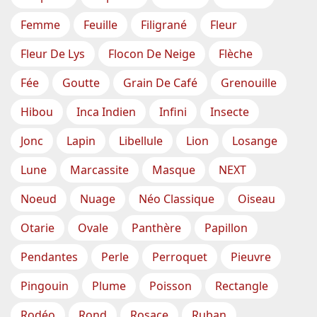
Femme
Feuille
Filigrané
Fleur
Fleur De Lys
Flocon De Neige
Flèche
Fée
Goutte
Grain De Café
Grenouille
Hibou
Inca Indien
Infini
Insecte
Jonc
Lapin
Libellule
Lion
Losange
Lune
Marcassite
Masque
NEXT
Noeud
Nuage
Néo Classique
Oiseau
Otarie
Ovale
Panthère
Papillon
Pendantes
Perle
Perroquet
Pieuvre
Pingouin
Plume
Poisson
Rectangle
Rodéo
Rond
Rosace
Ruban