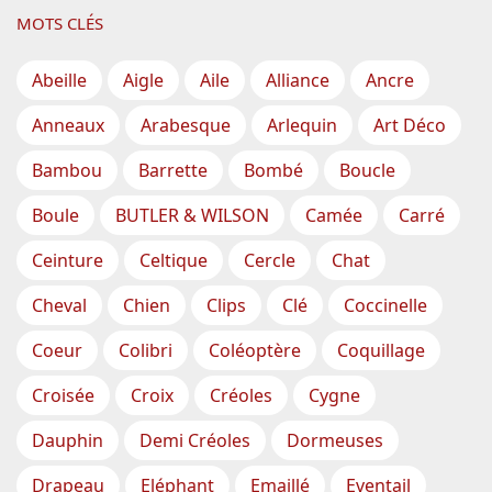
MOTS CLÉS
Abeille
Aigle
Aile
Alliance
Ancre
Anneaux
Arabesque
Arlequin
Art Déco
Bambou
Barrette
Bombé
Boucle
Boule
BUTLER & WILSON
Camée
Carré
Ceinture
Celtique
Cercle
Chat
Cheval
Chien
Clips
Clé
Coccinelle
Coeur
Colibri
Coléoptère
Coquillage
Croisée
Croix
Créoles
Cygne
Dauphin
Demi Créoles
Dormeuses
Drapeau
Eléphant
Emaillé
Eventail