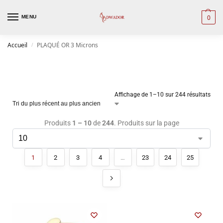
0
MENU
Accueil
PLAQUÉ OR 3 Microns
/
Affichage de 1–10 sur 244 résultats
Produits
1 – 10
de
244
. Produits sur la page
1
2
3
4
…
23
24
25