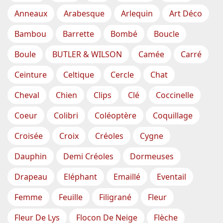
Anneaux
Arabesque
Arlequin
Art Déco
Bambou
Barrette
Bombé
Boucle
Boule
BUTLER & WILSON
Camée
Carré
Ceinture
Celtique
Cercle
Chat
Cheval
Chien
Clips
Clé
Coccinelle
Coeur
Colibri
Coléoptère
Coquillage
Croisée
Croix
Créoles
Cygne
Dauphin
Demi Créoles
Dormeuses
Drapeau
Eléphant
Emaillé
Eventail
Femme
Feuille
Filigrané
Fleur
Fleur De Lys
Flocon De Neige
Flèche