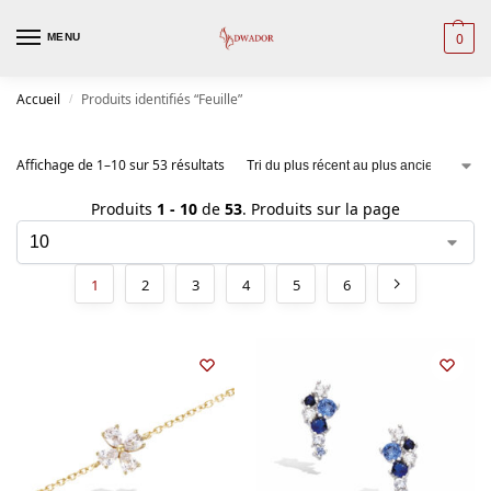
0
MENU
Accueil
Produits identifiés “Feuille”
/
Affichage de 1–10 sur 53 résultats
Produits
1 - 10
de
53
. Produits sur la page
1
2
3
4
5
6