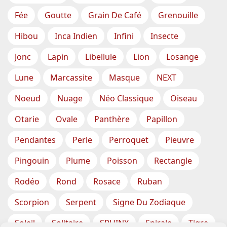
Fée
Goutte
Grain De Café
Grenouille
Hibou
Inca Indien
Infini
Insecte
Jonc
Lapin
Libellule
Lion
Losange
Lune
Marcassite
Masque
NEXT
Noeud
Nuage
Néo Classique
Oiseau
Otarie
Ovale
Panthère
Papillon
Pendantes
Perle
Perroquet
Pieuvre
Pingouin
Plume
Poisson
Rectangle
Rodéo
Rond
Rosace
Ruban
Scorpion
Serpent
Signe Du Zodiaque
Soleil
Solitaire
SPHINX
Spirale
Tigre