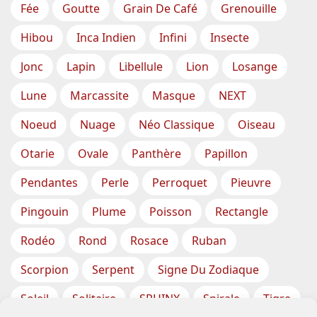
Fée
Goutte
Grain De Café
Grenouille
Hibou
Inca Indien
Infini
Insecte
Jonc
Lapin
Libellule
Lion
Losange
Lune
Marcassite
Masque
NEXT
Noeud
Nuage
Néo Classique
Oiseau
Otarie
Ovale
Panthère
Papillon
Pendantes
Perle
Perroquet
Pieuvre
Pingouin
Plume
Poisson
Rectangle
Rodéo
Rond
Rosace
Ruban
Scorpion
Serpent
Signe Du Zodiaque
Soleil
Solitaire
SPHINX
Spirale
Tigre