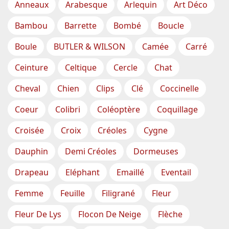
Anneaux
Arabesque
Arlequin
Art Déco
Bambou
Barrette
Bombé
Boucle
Boule
BUTLER & WILSON
Camée
Carré
Ceinture
Celtique
Cercle
Chat
Cheval
Chien
Clips
Clé
Coccinelle
Coeur
Colibri
Coléoptère
Coquillage
Croisée
Croix
Créoles
Cygne
Dauphin
Demi Créoles
Dormeuses
Drapeau
Eléphant
Emaillé
Eventail
Femme
Feuille
Filigrané
Fleur
Fleur De Lys
Flocon De Neige
Flèche