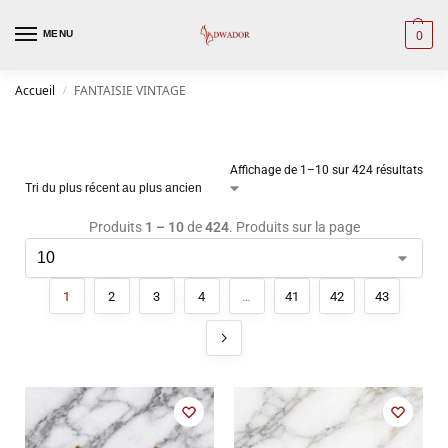
0
MENU
Accueil
FANTAISIE VINTAGE
/
Affichage de 1–10 sur 424 résultats
Produits
1 – 10
de
424
. Produits sur la page
1
2
3
4
…
41
42
43