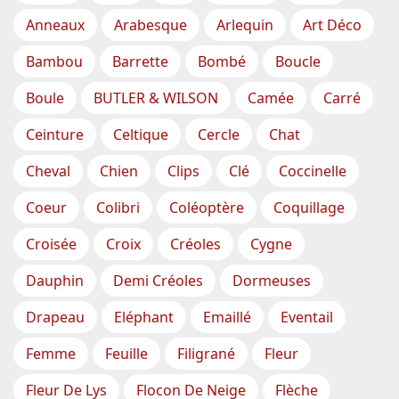
Anneaux
Arabesque
Arlequin
Art Déco
Bambou
Barrette
Bombé
Boucle
Boule
BUTLER & WILSON
Camée
Carré
Ceinture
Celtique
Cercle
Chat
Cheval
Chien
Clips
Clé
Coccinelle
Coeur
Colibri
Coléoptère
Coquillage
Croisée
Croix
Créoles
Cygne
Dauphin
Demi Créoles
Dormeuses
Drapeau
Eléphant
Emaillé
Eventail
Femme
Feuille
Filigrané
Fleur
Fleur De Lys
Flocon De Neige
Flèche