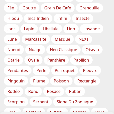
Fée
Goutte
Grain De Café
Grenouille
Hibou
Inca Indien
Infini
Insecte
Jonc
Lapin
Libellule
Lion
Losange
Lune
Marcassite
Masque
NEXT
Noeud
Nuage
Néo Classique
Oiseau
Otarie
Ovale
Panthère
Papillon
Pendantes
Perle
Perroquet
Pieuvre
Pingouin
Plume
Poisson
Rectangle
Rodéo
Rond
Rosace
Ruban
Scorpion
Serpent
Signe Du Zodiaque
Soleil
Solitaire
SPHINX
Spirale
Tigre