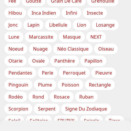
Fée
Goutte
Grain De Café
Grenouille
Hibou
Inca Indien
Infini
Insecte
Jonc
Lapin
Libellule
Lion
Losange
Lune
Marcassite
Masque
NEXT
Noeud
Nuage
Néo Classique
Oiseau
Otarie
Ovale
Panthère
Papillon
Pendantes
Perle
Perroquet
Pieuvre
Pingouin
Plume
Poisson
Rectangle
Rodéo
Rond
Rosace
Ruban
Scorpion
Serpent
Signe Du Zodiaque
Soleil
Solitaire
SPHINX
Spirale
Tigre