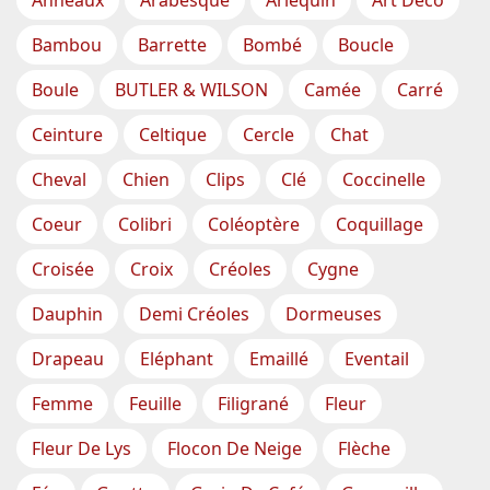
Anneaux
Arabesque
Arlequin
Art Déco
Bambou
Barrette
Bombé
Boucle
Boule
BUTLER & WILSON
Camée
Carré
Ceinture
Celtique
Cercle
Chat
Cheval
Chien
Clips
Clé
Coccinelle
Coeur
Colibri
Coléoptère
Coquillage
Croisée
Croix
Créoles
Cygne
Dauphin
Demi Créoles
Dormeuses
Drapeau
Eléphant
Emaillé
Eventail
Femme
Feuille
Filigrané
Fleur
Fleur De Lys
Flocon De Neige
Flèche