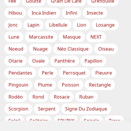
Fée
Goutte
Grain De Café
Grenouille
Hibou
Inca Indien
Infini
Insecte
Jonc
Lapin
Libellule
Lion
Losange
Lune
Marcassite
Masque
NEXT
Noeud
Nuage
Néo Classique
Oiseau
Otarie
Ovale
Panthère
Papillon
Pendantes
Perle
Perroquet
Pieuvre
Pingouin
Plume
Poisson
Rectangle
Rodéo
Rond
Rosace
Ruban
Scorpion
Serpent
Signe Du Zodiaque
Soleil
Solitaire
SPHINX
Spirale
Tigre