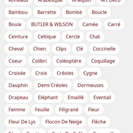
Anneaux
Arabesque
Arlequin
Art Déco
Bambou
Barrette
Bombé
Boucle
Boule
BUTLER & WILSON
Camée
Carré
Ceinture
Celtique
Cercle
Chat
Cheval
Chien
Clips
Clé
Coccinelle
Coeur
Colibri
Coléoptère
Coquillage
Croisée
Croix
Créoles
Cygne
Dauphin
Demi Créoles
Dormeuses
Drapeau
Eléphant
Emaillé
Eventail
Femme
Feuille
Filigrané
Fleur
Fleur De Lys
Flocon De Neige
Flèche