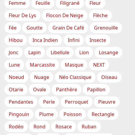
Femme
Feuille
Filigrané
Fleur
Fleur De Lys
Flocon De Neige
Flèche
Fée
Goutte
Grain De Café
Grenouille
Hibou
Inca Indien
Infini
Insecte
Jonc
Lapin
Libellule
Lion
Losange
Lune
Marcassite
Masque
NEXT
Noeud
Nuage
Néo Classique
Oiseau
Otarie
Ovale
Panthère
Papillon
Pendantes
Perle
Perroquet
Pieuvre
Pingouin
Plume
Poisson
Rectangle
Rodéo
Rond
Rosace
Ruban