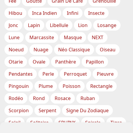
Fée
Goutte
Grain De Café
Grenouille
Hibou
Inca Indien
Infini
Insecte
Jonc
Lapin
Libellule
Lion
Losange
Lune
Marcassite
Masque
NEXT
Noeud
Nuage
Néo Classique
Oiseau
Otarie
Ovale
Panthère
Papillon
Pendantes
Perle
Perroquet
Pieuvre
Pingouin
Plume
Poisson
Rectangle
Rodéo
Rond
Rosace
Ruban
Scorpion
Serpent
Signe Du Zodiaque
Soleil
Solitaire
SPHINX
Spirale
Tigre