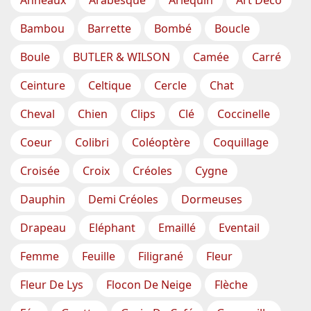
Anneaux
Arabesque
Arlequin
Art Déco
Bambou
Barrette
Bombé
Boucle
Boule
BUTLER & WILSON
Camée
Carré
Ceinture
Celtique
Cercle
Chat
Cheval
Chien
Clips
Clé
Coccinelle
Coeur
Colibri
Coléoptère
Coquillage
Croisée
Croix
Créoles
Cygne
Dauphin
Demi Créoles
Dormeuses
Drapeau
Eléphant
Emaillé
Eventail
Femme
Feuille
Filigrané
Fleur
Fleur De Lys
Flocon De Neige
Flèche