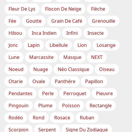
Fleur De Lys
Flocon De Neige
Flèche
Fée
Goutte
Grain De Café
Grenouille
Hibou
Inca Indien
Infini
Insecte
Jonc
Lapin
Libellule
Lion
Losange
Lune
Marcassite
Masque
NEXT
Noeud
Nuage
Néo Classique
Oiseau
Otarie
Ovale
Panthère
Papillon
Pendantes
Perle
Perroquet
Pieuvre
Pingouin
Plume
Poisson
Rectangle
Rodéo
Rond
Rosace
Ruban
Scorpion
Serpent
Signe Du Zodiaque