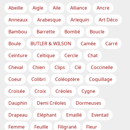
Abeille
Aigle
Aile
Alliance
Ancre
Anneaux
Arabesque
Arlequin
Art Déco
Bambou
Barrette
Bombé
Boucle
Boule
BUTLER & WILSON
Camée
Carré
Ceinture
Celtique
Cercle
Chat
Cheval
Chien
Clips
Clé
Coccinelle
Coeur
Colibri
Coléoptère
Coquillage
Croisée
Croix
Créoles
Cygne
Dauphin
Demi Créoles
Dormeuses
Drapeau
Eléphant
Emaillé
Eventail
Femme
Feuille
Filigrané
Fleur