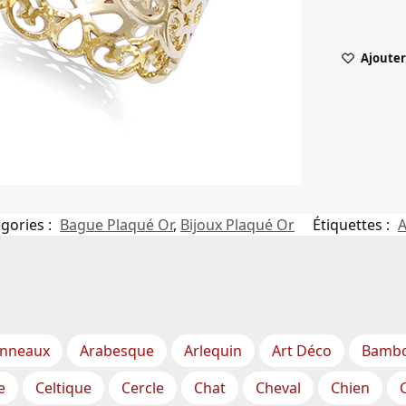
Ajouter 
gories :
Bague Plaqué Or
,
Bijoux Plaqué Or
Étiquettes :
nneaux
Arabesque
Arlequin
Art Déco
Bamb
e
Celtique
Cercle
Chat
Cheval
Chien