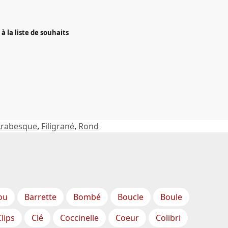
à la liste de souhaits
Arabesque
,
Filigrané
,
Rond
ou
Barrette
Bombé
Boucle
Boule
Clips
Clé
Coccinelle
Coeur
Colibri