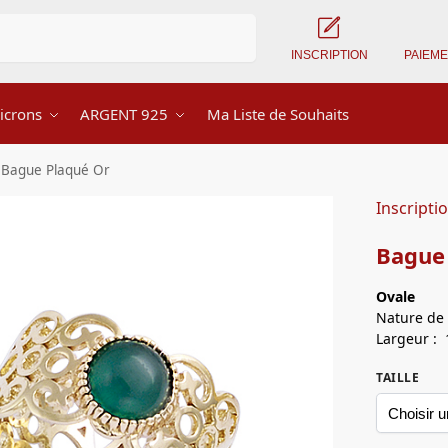
Recherche
INSCRIPTION
PAIEM
icrons
ARGENT 925
Ma Liste de Souhaits
Bague Plaqué Or
Inscripti
Bague
Ovale
Nature de 
Largeur : 
TAILLE