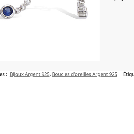
es :
Bijoux Argent 925
,
Boucles d'oreilles Argent 925
Étiq