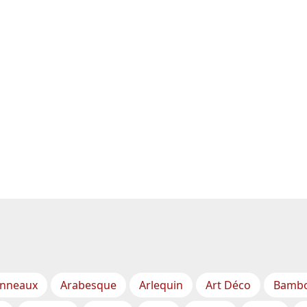
nneaux
Arabesque
Arlequin
Art Déco
Bamb