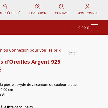
ENT SÉCURISÉ
EXPÉDITION
CONTACT
MON COMPTE
0.00
€
0
on ou Connexion pour voir les prix
s d’Oreilles Argent 925
é
la pierre : oxyde de zirconium de couleur bleue
 0.00 cm
0 Grs
à la liste de souhaits