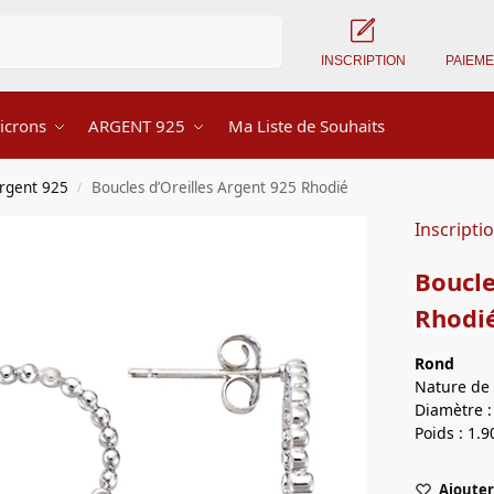
Recherche
INSCRIPTION
PAIEM
icrons
ARGENT 925
Ma Liste de Souhaits
Argent 925
Boucles d’Oreilles Argent 925 Rhodié
/
Inscripti
Boucle
Rhodi
Rond
Nature de 
Diamètre :
Poids : 1.9
Ajouter 