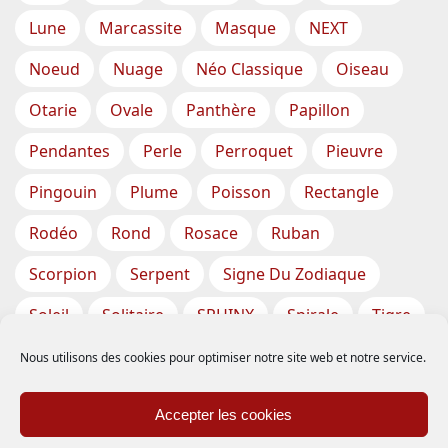
Lune
Marcassite
Masque
NEXT
Noeud
Nuage
Néo Classique
Oiseau
Otarie
Ovale
Panthère
Papillon
Pendantes
Perle
Perroquet
Pieuvre
Pingouin
Plume
Poisson
Rectangle
Rodéo
Rond
Rosace
Ruban
Scorpion
Serpent
Signe Du Zodiaque
Soleil
Solitaire
SPHINX
Spirale
Tigre
Torsade
Tortue
Train
Tresse
Nous utilisons des cookies pour optimiser notre site web et notre service.
Triangle
Trèfle
Tête
Vase
Étoile
Accepter les cookies
Étoiles De Mer