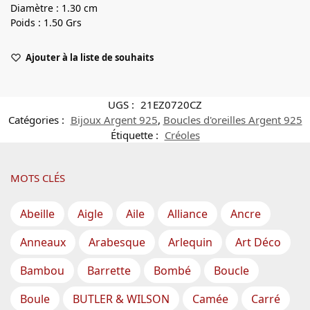
Diamètre : 1.30 cm
Poids : 1.50 Grs
Ajouter à la liste de souhaits
UGS :
21EZ0720CZ
Catégories :
Bijoux Argent 925
,
Boucles d'oreilles Argent 925
Étiquette :
Créoles
MOTS CLÉS
Abeille
Aigle
Aile
Alliance
Ancre
Anneaux
Arabesque
Arlequin
Art Déco
Bambou
Barrette
Bombé
Boucle
Boule
BUTLER & WILSON
Camée
Carré