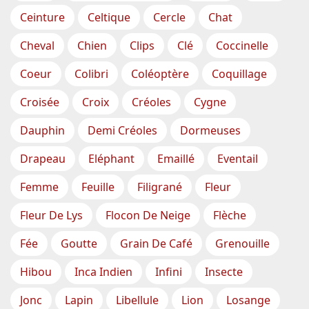
Ceinture
Celtique
Cercle
Chat
Cheval
Chien
Clips
Clé
Coccinelle
Coeur
Colibri
Coléoptère
Coquillage
Croisée
Croix
Créoles
Cygne
Dauphin
Demi Créoles
Dormeuses
Drapeau
Eléphant
Emaillé
Eventail
Femme
Feuille
Filigrané
Fleur
Fleur De Lys
Flocon De Neige
Flèche
Fée
Goutte
Grain De Café
Grenouille
Hibou
Inca Indien
Infini
Insecte
Jonc
Lapin
Libellule
Lion
Losange