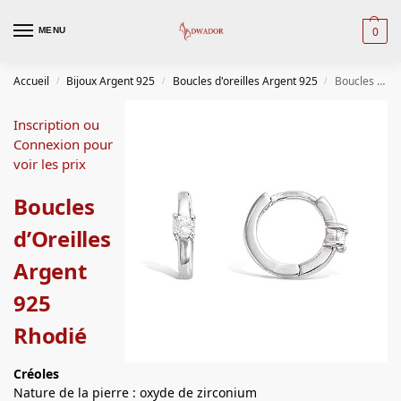
0
MENU
Accueil
Bijoux Argent 925
Boucles d'oreilles Argent 925
Boucles d’Oreilles Argent 925 Rhodié
/
/
/
Inscription ou
Connexion pour
voir les prix
Boucles
d’Oreilles
Argent
925
Rhodié
Créoles
Nature de la pierre : oxyde de zirconium