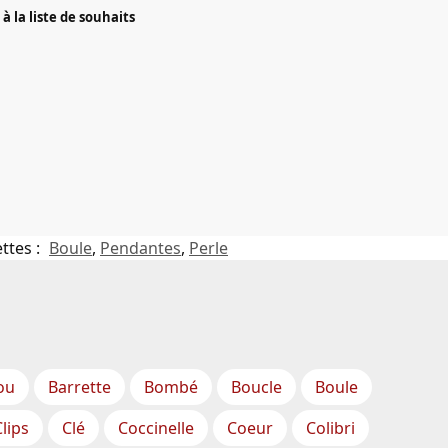
à la liste de souhaits
ttes :
Boule
,
Pendantes
,
Perle
ou
Barrette
Bombé
Boucle
Boule
Clips
Clé
Coccinelle
Coeur
Colibri