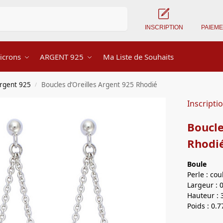
Recherche
INSCRIPTION
PAIEM
icrons
ARGENT 925
Ma Liste de Souhaits
Argent 925
Boucles d’Oreilles Argent 925 Rhodié
/
Inscripti
Boucle
Rhodi
Boule
Perle : co
Largeur : 
Hauteur : 
Poids : 0.7