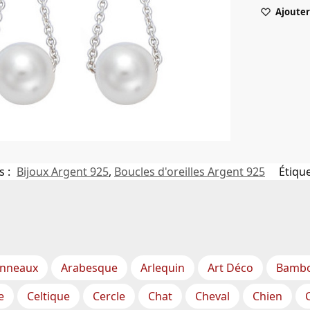
Ajouter 
s :
Bijoux Argent 925
,
Boucles d'oreilles Argent 925
Étique
nneaux
Arabesque
Arlequin
Art Déco
Bamb
e
Celtique
Cercle
Chat
Cheval
Chien