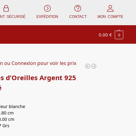
ENT SÉCURISÉ
EXPÉDITION
CONTACT
MON COMPTE
0.00
€
0
on ou Connexion pour voir les prix
s d’Oreilles Argent 925
é
uleur blanche
0.80 cm
3.00 cm
7 Grs