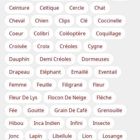
Ceinture
Celtique
Cercle
Chat
Cheval
Chien
Clips
Clé
Coccinelle
Coeur
Colibri
Coléoptère
Coquillage
Croisée
Croix
Créoles
Cygne
Dauphin
Demi Créoles
Dormeuses
Drapeau
Eléphant
Emaillé
Eventail
Femme
Feuille
Filigrané
Fleur
Fleur De Lys
Flocon De Neige
Flèche
Fée
Goutte
Grain De Café
Grenouille
Hibou
Inca Indien
Infini
Insecte
Jonc
Lapin
Libellule
Lion
Losange