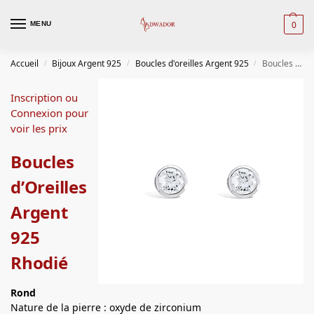
0
MENU
Accueil
Bijoux Argent 925
Boucles d'oreilles Argent 925
Boucles d’Oreilles Argent 925 Rhodié
/
/
/
Inscription ou
Connexion pour
voir les prix
Boucles
d’Oreilles
Argent
925
Rhodié
Rond
Nature de la pierre : oxyde de zirconium