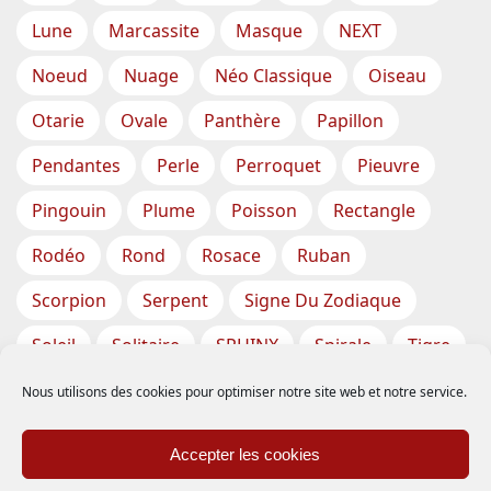
Lune
Marcassite
Masque
NEXT
Noeud
Nuage
Néo Classique
Oiseau
Otarie
Ovale
Panthère
Papillon
Pendantes
Perle
Perroquet
Pieuvre
Pingouin
Plume
Poisson
Rectangle
Rodéo
Rond
Rosace
Ruban
Scorpion
Serpent
Signe Du Zodiaque
Soleil
Solitaire
SPHINX
Spirale
Tigre
Torsade
Tortue
Train
Tresse
Nous utilisons des cookies pour optimiser notre site web et notre service.
Triangle
Trèfle
Tête
Vase
Étoile
Accepter les cookies
Étoiles De Mer