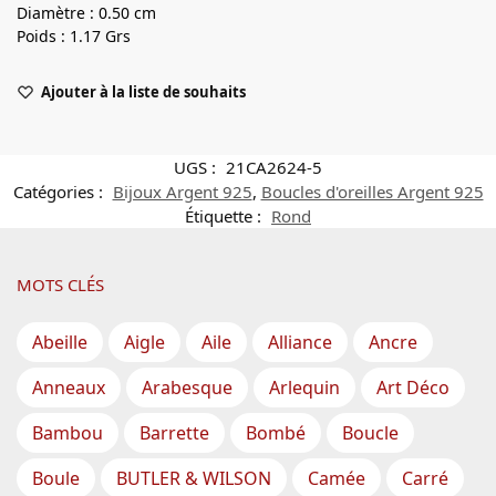
Diamètre : 0.50 cm
Poids : 1.17 Grs
Ajouter à la liste de souhaits
UGS :
21CA2624-5
Catégories :
Bijoux Argent 925
,
Boucles d'oreilles Argent 925
Étiquette :
Rond
MOTS CLÉS
Abeille
Aigle
Aile
Alliance
Ancre
Anneaux
Arabesque
Arlequin
Art Déco
Bambou
Barrette
Bombé
Boucle
Boule
BUTLER & WILSON
Camée
Carré