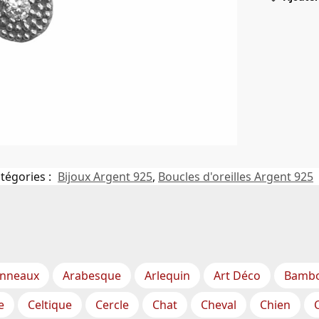
tégories :
Bijoux Argent 925
,
Boucles d'oreilles Argent 925
nneaux
Arabesque
Arlequin
Art Déco
Bamb
e
Celtique
Cercle
Chat
Cheval
Chien