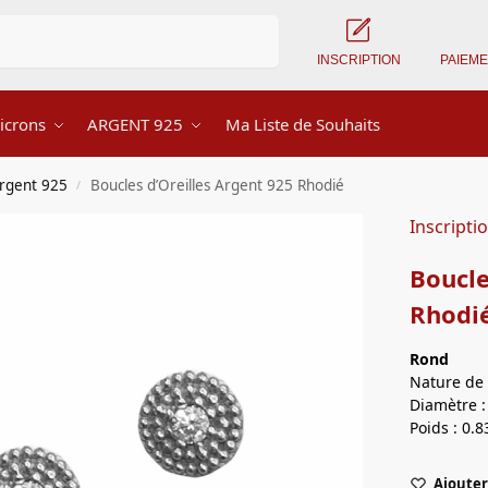
Recherche
INSCRIPTION
PAIEM
icrons
ARGENT 925
Ma Liste de Souhaits
Argent 925
Boucles d’Oreilles Argent 925 Rhodié
/
Inscripti
Boucle
Rhodi
Rond
Nature de 
Diamètre 
Poids : 0.8
Ajouter 