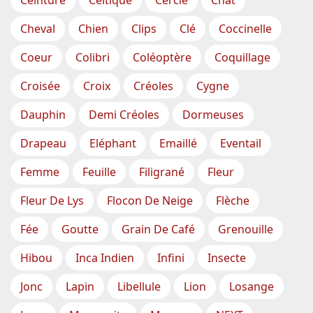
Ceinture
Celtique
Cercle
Chat
Cheval
Chien
Clips
Clé
Coccinelle
Coeur
Colibri
Coléoptère
Coquillage
Croisée
Croix
Créoles
Cygne
Dauphin
Demi Créoles
Dormeuses
Drapeau
Eléphant
Emaillé
Eventail
Femme
Feuille
Filigrané
Fleur
Fleur De Lys
Flocon De Neige
Flèche
Fée
Goutte
Grain De Café
Grenouille
Hibou
Inca Indien
Infini
Insecte
Jonc
Lapin
Libellule
Lion
Losange