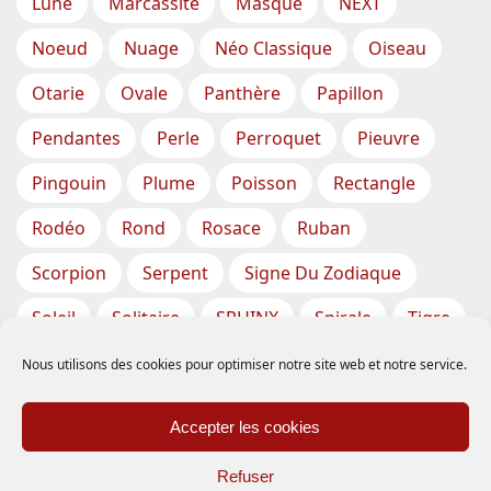
Lune
Marcassite
Masque
NEXT
Noeud
Nuage
Néo Classique
Oiseau
Otarie
Ovale
Panthère
Papillon
Pendantes
Perle
Perroquet
Pieuvre
Pingouin
Plume
Poisson
Rectangle
Rodéo
Rond
Rosace
Ruban
Scorpion
Serpent
Signe Du Zodiaque
Soleil
Solitaire
SPHINX
Spirale
Tigre
Torsade
Tortue
Train
Tresse
Nous utilisons des cookies pour optimiser notre site web et notre service.
Triangle
Trèfle
Tête
Vase
Étoile
Accepter les cookies
Étoiles De Mer
Refuser