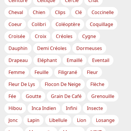
Ceinture
Celtique
Cercle
Chat
Cheval
Chien
Clips
Clé
Coccinelle
Coeur
Colibri
Coléoptère
Coquillage
Croisée
Croix
Créoles
Cygne
Dauphin
Demi Créoles
Dormeuses
Drapeau
Eléphant
Emaillé
Eventail
Femme
Feuille
Filigrané
Fleur
Fleur De Lys
Flocon De Neige
Flèche
Fée
Goutte
Grain De Café
Grenouille
Hibou
Inca Indien
Infini
Insecte
Jonc
Lapin
Libellule
Lion
Losange