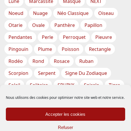
Lune
Marcassite
Masque
NEXT
Noeud
Nuage
Néo Classique
Oiseau
Otarie
Ovale
Panthère
Papillon
Pendantes
Perle
Perroquet
Pieuvre
Pingouin
Plume
Poisson
Rectangle
Rodéo
Rond
Rosace
Ruban
Scorpion
Serpent
Signe Du Zodiaque
Soleil
Solitaire
SPHINX
Spirale
Tigre
Torsade
Tortue
Train
Tresse
Nous utilisons des cookies pour optimiser notre site web et notre service.
Triangle
Trèfle
Tête
Vase
Étoile
Accepter les cookies
Étoiles De Mer
Refuser