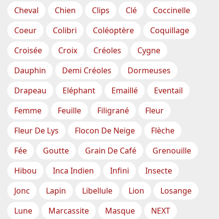
Cheval
Chien
Clips
Clé
Coccinelle
Coeur
Colibri
Coléoptère
Coquillage
Croisée
Croix
Créoles
Cygne
Dauphin
Demi Créoles
Dormeuses
Drapeau
Eléphant
Emaillé
Eventail
Femme
Feuille
Filigrané
Fleur
Fleur De Lys
Flocon De Neige
Flèche
Fée
Goutte
Grain De Café
Grenouille
Hibou
Inca Indien
Infini
Insecte
Jonc
Lapin
Libellule
Lion
Losange
Lune
Marcassite
Masque
NEXT