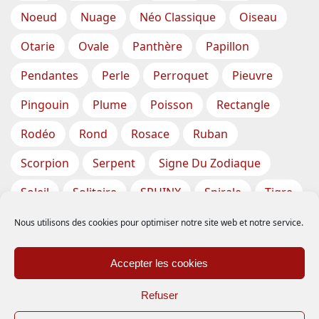
Noeud
Nuage
Néo Classique
Oiseau
Otarie
Ovale
Panthère
Papillon
Pendantes
Perle
Perroquet
Pieuvre
Pingouin
Plume
Poisson
Rectangle
Rodéo
Rond
Rosace
Ruban
Scorpion
Serpent
Signe Du Zodiaque
Soleil
Solitaire
SPHINX
Spirale
Tigre
Torsade
Tortue
Train
Tresse
Nous utilisons des cookies pour optimiser notre site web et notre service.
Triangle
Trèfle
Tête
Vase
Étoile
Accepter les cookies
Étoiles De Mer
Refuser
Inscription
-
Expédition
-
CGV – Conditions Générales de