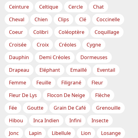
Ceinture
Celtique
Cercle
Chat
Cheval
Chien
Clips
Clé
Coccinelle
Coeur
Colibri
Coléoptère
Coquillage
Croisée
Croix
Créoles
Cygne
Dauphin
Demi Créoles
Dormeuses
Drapeau
Eléphant
Emaillé
Eventail
Femme
Feuille
Filigrané
Fleur
Fleur De Lys
Flocon De Neige
Flèche
Fée
Goutte
Grain De Café
Grenouille
Hibou
Inca Indien
Infini
Insecte
Jonc
Lapin
Libellule
Lion
Losange