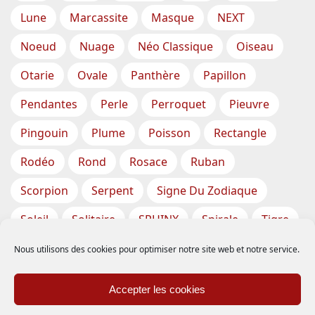
Lune
Marcassite
Masque
NEXT
Noeud
Nuage
Néo Classique
Oiseau
Otarie
Ovale
Panthère
Papillon
Pendantes
Perle
Perroquet
Pieuvre
Pingouin
Plume
Poisson
Rectangle
Rodéo
Rond
Rosace
Ruban
Scorpion
Serpent
Signe Du Zodiaque
Soleil
Solitaire
SPHINX
Spirale
Tigre
Torsade
Tortue
Train
Tresse
Nous utilisons des cookies pour optimiser notre site web et notre service.
Triangle
Trèfle
Tête
Vase
Étoile
Accepter les cookies
Étoiles De Mer