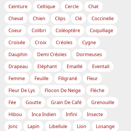
Ceinture
Celtique
Cercle
Chat
Cheval
Chien
Clips
Clé
Coccinelle
Coeur
Colibri
Coléoptère
Coquillage
Croisée
Croix
Créoles
Cygne
Dauphin
Demi Créoles
Dormeuses
Drapeau
Eléphant
Emaillé
Eventail
Femme
Feuille
Filigrané
Fleur
Fleur De Lys
Flocon De Neige
Flèche
Fée
Goutte
Grain De Café
Grenouille
Hibou
Inca Indien
Infini
Insecte
Jonc
Lapin
Libellule
Lion
Losange