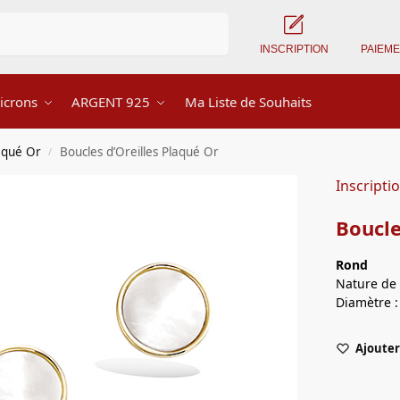
Recherche
INSCRIPTION
PAIEM
icrons
ARGENT 925
Ma Liste de Souhaits
laqué Or
Boucles d’Oreilles Plaqué Or
/
Inscripti
Boucle
Rond
Nature de 
Diamètre 
Ajouter 