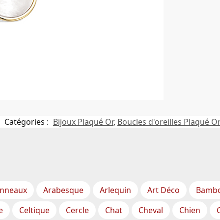
Catégories :
Bijoux Plaqué Or
,
Boucles d'oreilles Plaqué O
nneaux
Arabesque
Arlequin
Art Déco
Bamb
e
Celtique
Cercle
Chat
Cheval
Chien