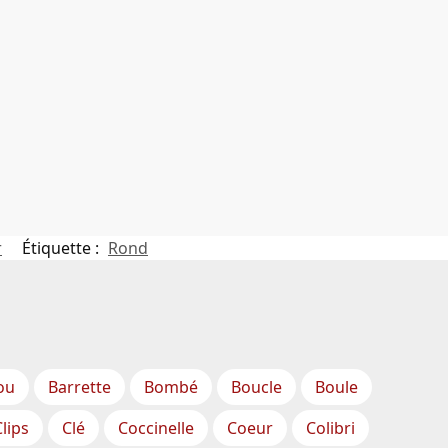
r
Étiquette :
Rond
ou
Barrette
Bombé
Boucle
Boule
Clips
Clé
Coccinelle
Coeur
Colibri