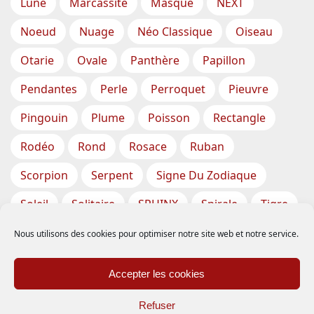
Lune
Marcassite
Masque
NEXT
Noeud
Nuage
Néo Classique
Oiseau
Otarie
Ovale
Panthère
Papillon
Pendantes
Perle
Perroquet
Pieuvre
Pingouin
Plume
Poisson
Rectangle
Rodéo
Rond
Rosace
Ruban
Scorpion
Serpent
Signe Du Zodiaque
Soleil
Solitaire
SPHINX
Spirale
Tigre
Torsade
Tortue
Train
Tresse
Nous utilisons des cookies pour optimiser notre site web et notre service.
Triangle
Trèfle
Tête
Vase
Étoile
Accepter les cookies
Étoiles De Mer
Refuser