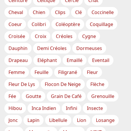
Ceinture
Celtique
Cercle
Chat
Cheval
Chien
Clips
Clé
Coccinelle
Coeur
Colibri
Coléoptère
Coquillage
Croisée
Croix
Créoles
Cygne
Dauphin
Demi Créoles
Dormeuses
Drapeau
Eléphant
Emaillé
Eventail
Femme
Feuille
Filigrané
Fleur
Fleur De Lys
Flocon De Neige
Flèche
Fée
Goutte
Grain De Café
Grenouille
Hibou
Inca Indien
Infini
Insecte
Jonc
Lapin
Libellule
Lion
Losange