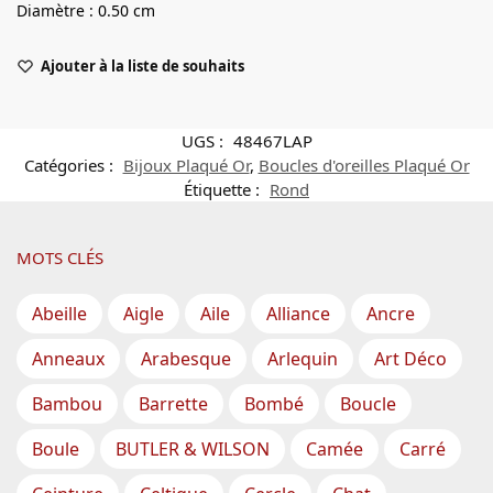
Diamètre : 0.50 cm
Ajouter à la liste de souhaits
UGS :
48467LAP
Catégories :
Bijoux Plaqué Or
,
Boucles d'oreilles Plaqué Or
Étiquette :
Rond
MOTS CLÉS
Abeille
Aigle
Aile
Alliance
Ancre
Anneaux
Arabesque
Arlequin
Art Déco
Bambou
Barrette
Bombé
Boucle
Boule
BUTLER & WILSON
Camée
Carré