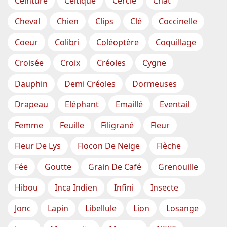
Ceinture
Celtique
Cercle
Chat
Cheval
Chien
Clips
Clé
Coccinelle
Coeur
Colibri
Coléoptère
Coquillage
Croisée
Croix
Créoles
Cygne
Dauphin
Demi Créoles
Dormeuses
Drapeau
Eléphant
Emaillé
Eventail
Femme
Feuille
Filigrané
Fleur
Fleur De Lys
Flocon De Neige
Flèche
Fée
Goutte
Grain De Café
Grenouille
Hibou
Inca Indien
Infini
Insecte
Jonc
Lapin
Libellule
Lion
Losange