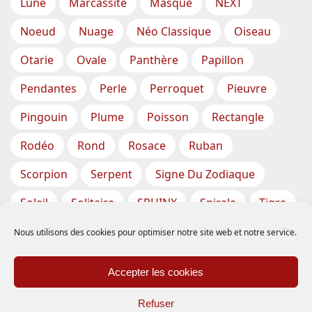
Lune
Marcassite
Masque
NEXT
Noeud
Nuage
Néo Classique
Oiseau
Otarie
Ovale
Panthère
Papillon
Pendantes
Perle
Perroquet
Pieuvre
Pingouin
Plume
Poisson
Rectangle
Rodéo
Rond
Rosace
Ruban
Scorpion
Serpent
Signe Du Zodiaque
Soleil
Solitaire
SPHINX
Spirale
Tigre
Torsade
Tortue
Train
Tresse
Nous utilisons des cookies pour optimiser notre site web et notre service.
Triangle
Trèfle
Tête
Vase
Étoile
Accepter les cookies
Étoiles De Mer
Refuser