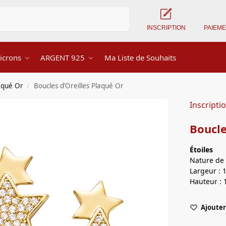
Recherche
INSCRIPTION
PAIEM
icrons
ARGENT 925
Ma Liste de Souhaits
laqué Or
Boucles d’Oreilles Plaqué Or
/
Inscripti
Boucle
Étoiles
Nature de 
Largeur : 
Hauteur : 
Ajouter 