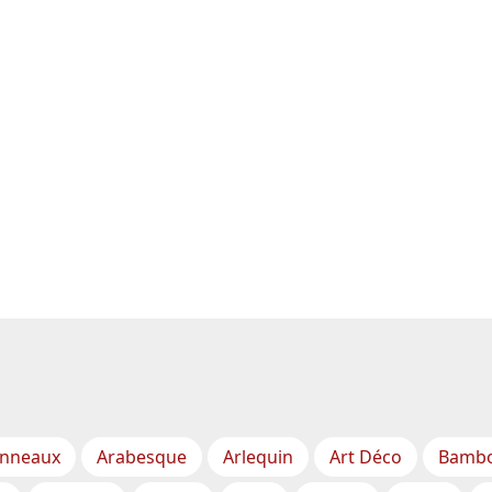
nneaux
Arabesque
Arlequin
Art Déco
Bamb