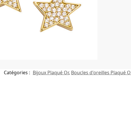
Catégories :
Bijoux Plaqué Or
,
Boucles d'oreilles Plaqué O