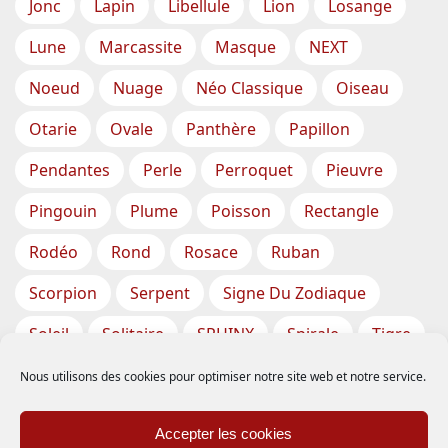
Jonc
Lapin
Libellule
Lion
Losange
Lune
Marcassite
Masque
NEXT
Noeud
Nuage
Néo Classique
Oiseau
Otarie
Ovale
Panthère
Papillon
Pendantes
Perle
Perroquet
Pieuvre
Pingouin
Plume
Poisson
Rectangle
Rodéo
Rond
Rosace
Ruban
Scorpion
Serpent
Signe Du Zodiaque
Soleil
Solitaire
SPHINX
Spirale
Tigre
Torsade
Tortue
Train
Tresse
Nous utilisons des cookies pour optimiser notre site web et notre service.
Triangle
Trèfle
Tête
Vase
Étoile
Accepter les cookies