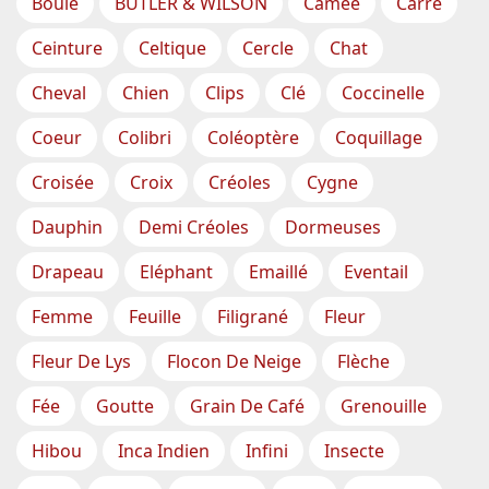
Boule
BUTLER & WILSON
Camée
Carré
Ceinture
Celtique
Cercle
Chat
Cheval
Chien
Clips
Clé
Coccinelle
Coeur
Colibri
Coléoptère
Coquillage
Croisée
Croix
Créoles
Cygne
Dauphin
Demi Créoles
Dormeuses
Drapeau
Eléphant
Emaillé
Eventail
Femme
Feuille
Filigrané
Fleur
Fleur De Lys
Flocon De Neige
Flèche
Fée
Goutte
Grain De Café
Grenouille
Hibou
Inca Indien
Infini
Insecte