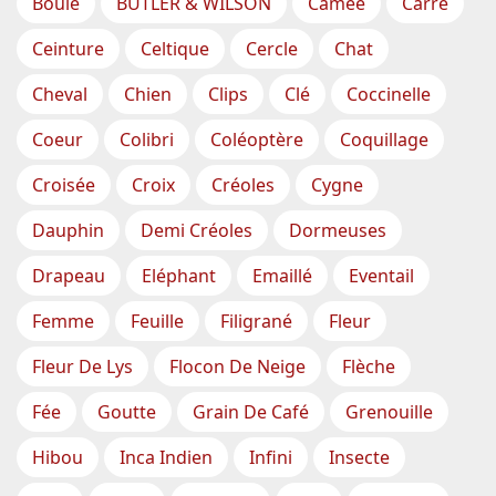
Boule
BUTLER & WILSON
Camée
Carré
Ceinture
Celtique
Cercle
Chat
Cheval
Chien
Clips
Clé
Coccinelle
Coeur
Colibri
Coléoptère
Coquillage
Croisée
Croix
Créoles
Cygne
Dauphin
Demi Créoles
Dormeuses
Drapeau
Eléphant
Emaillé
Eventail
Femme
Feuille
Filigrané
Fleur
Fleur De Lys
Flocon De Neige
Flèche
Fée
Goutte
Grain De Café
Grenouille
Hibou
Inca Indien
Infini
Insecte