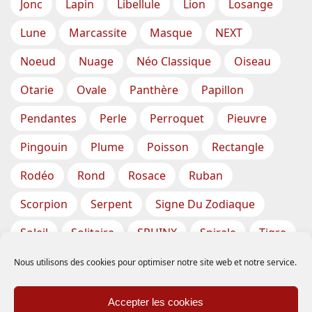
Jonc
Lapin
Libellule
Lion
Losange
Lune
Marcassite
Masque
NEXT
Noeud
Nuage
Néo Classique
Oiseau
Otarie
Ovale
Panthère
Papillon
Pendantes
Perle
Perroquet
Pieuvre
Pingouin
Plume
Poisson
Rectangle
Rodéo
Rond
Rosace
Ruban
Scorpion
Serpent
Signe Du Zodiaque
Soleil
Solitaire
SPHINX
Spirale
Tigre
Torsade
Tortue
Train
Tresse
Nous utilisons des cookies pour optimiser notre site web et notre service.
Triangle
Trèfle
Tête
Vase
Étoile
Accepter les cookies