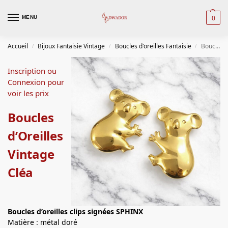
0
MENU
Accueil
Bijoux Fantaisie Vintage
Boucles d'oreilles Fantaisie
Boucles d’Oreilles Vintage Cléa
/
/
/
Inscription ou
Connexion pour
voir les prix
Boucles
d’Oreilles
Vintage
Cléa
Boucles d’oreilles
clips signées SPHINX
Matière : métal doré