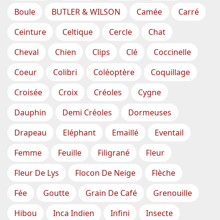
Boule
BUTLER & WILSON
Camée
Carré
Ceinture
Celtique
Cercle
Chat
Cheval
Chien
Clips
Clé
Coccinelle
Coeur
Colibri
Coléoptère
Coquillage
Croisée
Croix
Créoles
Cygne
Dauphin
Demi Créoles
Dormeuses
Drapeau
Eléphant
Emaillé
Eventail
Femme
Feuille
Filigrané
Fleur
Fleur De Lys
Flocon De Neige
Flèche
Fée
Goutte
Grain De Café
Grenouille
Hibou
Inca Indien
Infini
Insecte