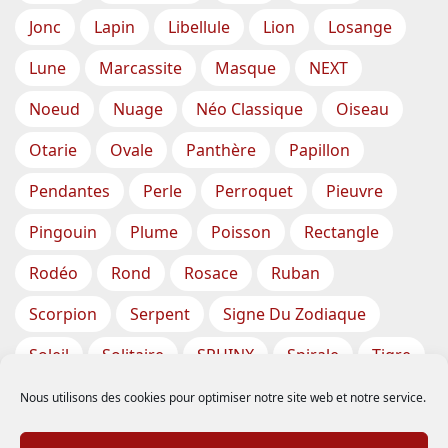
Jonc
Lapin
Libellule
Lion
Losange
Lune
Marcassite
Masque
NEXT
Noeud
Nuage
Néo Classique
Oiseau
Otarie
Ovale
Panthère
Papillon
Pendantes
Perle
Perroquet
Pieuvre
Pingouin
Plume
Poisson
Rectangle
Rodéo
Rond
Rosace
Ruban
Scorpion
Serpent
Signe Du Zodiaque
Soleil
Solitaire
SPHINX
Spirale
Tigre
Torsade
Tortue
Train
Tresse
Nous utilisons des cookies pour optimiser notre site web et notre service.
Triangle
Trèfle
Tête
Vase
Étoile