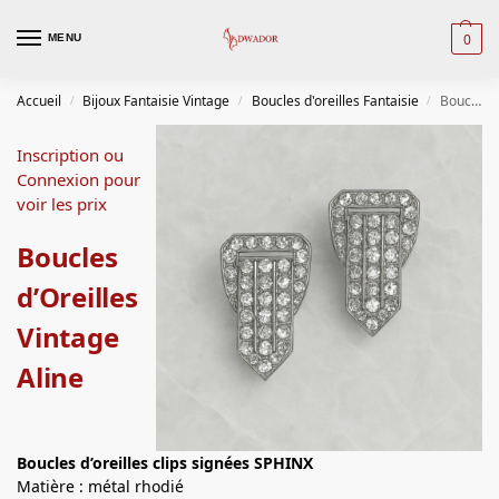
0
MENU
Accueil
Bijoux Fantaisie Vintage
Boucles d'oreilles Fantaisie
Boucles d’Oreilles Vintage Aline
/
/
/
Inscription ou
Connexion pour
voir les prix
Boucles
d’Oreilles
Vintage
Aline
Boucles d’oreilles
clips signées SPHINX
Matière : métal rhodié