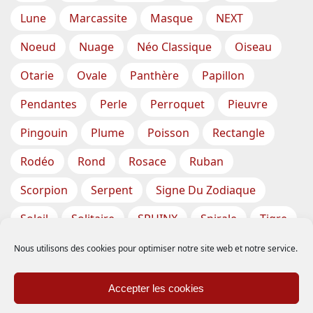
Lune
Marcassite
Masque
NEXT
Noeud
Nuage
Néo Classique
Oiseau
Otarie
Ovale
Panthère
Papillon
Pendantes
Perle
Perroquet
Pieuvre
Pingouin
Plume
Poisson
Rectangle
Rodéo
Rond
Rosace
Ruban
Scorpion
Serpent
Signe Du Zodiaque
Soleil
Solitaire
SPHINX
Spirale
Tigre
Torsade
Tortue
Train
Tresse
Nous utilisons des cookies pour optimiser notre site web et notre service.
Triangle
Trèfle
Tête
Vase
Étoile
Accepter les cookies
Étoiles De Mer