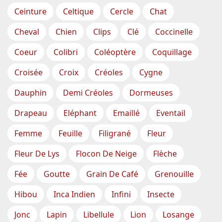
Ceinture
Celtique
Cercle
Chat
Cheval
Chien
Clips
Clé
Coccinelle
Coeur
Colibri
Coléoptère
Coquillage
Croisée
Croix
Créoles
Cygne
Dauphin
Demi Créoles
Dormeuses
Drapeau
Eléphant
Emaillé
Eventail
Femme
Feuille
Filigrané
Fleur
Fleur De Lys
Flocon De Neige
Flèche
Fée
Goutte
Grain De Café
Grenouille
Hibou
Inca Indien
Infini
Insecte
Jonc
Lapin
Libellule
Lion
Losange