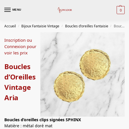
0
MENU
Accueil
Bijoux Fantaisie Vintage
Boucles d'oreilles Fantaisie
Boucles d’Oreilles Vintage Aria
/
/
/
Inscription ou
Connexion pour
voir les prix
Boucles
d’Oreilles
Vintage
Aria
Boucles d’oreilles clips signées SPHINX
Matière : métal doré mat