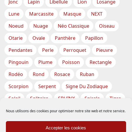
Jonc
Lapin
Libellule
Lion
Losange
Lune
Marcassite
Masque
NEXT
Noeud
Nuage
Néo Classique
Oiseau
Otarie
Ovale
Panthère
Papillon
Pendantes
Perle
Perroquet
Pieuvre
Pingouin
Plume
Poisson
Rectangle
Rodéo
Rond
Rosace
Ruban
Scorpion
Serpent
Signe Du Zodiaque
Soleil
Solitaire
SPHINX
Spirale
Tigre
Torsade
Tortue
Train
Tresse
Nous utilisons des cookies pour optimiser notre site web et notre service.
Triangle
Trèfle
Tête
Vase
Étoile
Accepter les cookies