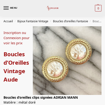
0
MENU
Accueil
Bijoux Fantaisie Vintage
Boucles d'oreilles Fantaisie
Boucles d’Oreilles Vintage Aude
/
/
/
Inscription ou
Connexion pour
voir les prix
Boucles
d’Oreilles
Vintage
Aude
Boucles d’oreilles
clips signées ADRIAN MANN
Matière : métal doré