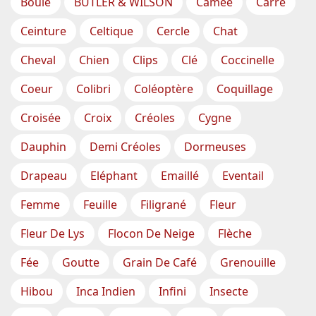
Boule
BUTLER & WILSON
Camée
Carré
Ceinture
Celtique
Cercle
Chat
Cheval
Chien
Clips
Clé
Coccinelle
Coeur
Colibri
Coléoptère
Coquillage
Croisée
Croix
Créoles
Cygne
Dauphin
Demi Créoles
Dormeuses
Drapeau
Eléphant
Emaillé
Eventail
Femme
Feuille
Filigrané
Fleur
Fleur De Lys
Flocon De Neige
Flèche
Fée
Goutte
Grain De Café
Grenouille
Hibou
Inca Indien
Infini
Insecte