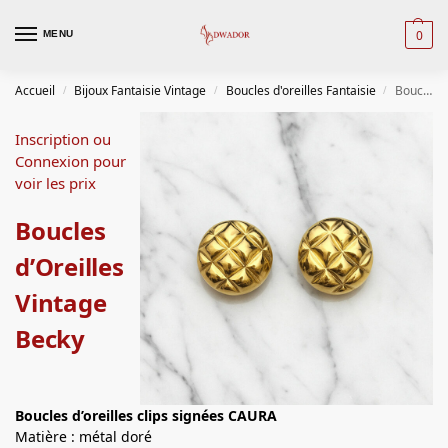
0
MENU
Accueil
Bijoux Fantaisie Vintage
Boucles d'oreilles Fantaisie
Boucles d’Oreilles Vintage Becky
/
/
/
Inscription ou
Connexion pour
voir les prix
Boucles
d’Oreilles
Vintage
Becky
Boucles d’oreilles
clips signées CAURA
Matière : métal doré