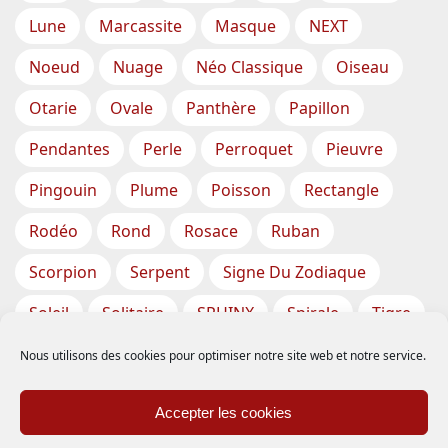
Lune
Marcassite
Masque
NEXT
Noeud
Nuage
Néo Classique
Oiseau
Otarie
Ovale
Panthère
Papillon
Pendantes
Perle
Perroquet
Pieuvre
Pingouin
Plume
Poisson
Rectangle
Rodéo
Rond
Rosace
Ruban
Scorpion
Serpent
Signe Du Zodiaque
Soleil
Solitaire
SPHINX
Spirale
Tigre
Torsade
Tortue
Train
Tresse
Nous utilisons des cookies pour optimiser notre site web et notre service.
Triangle
Trèfle
Tête
Vase
Étoile
Accepter les cookies
Étoiles De Mer