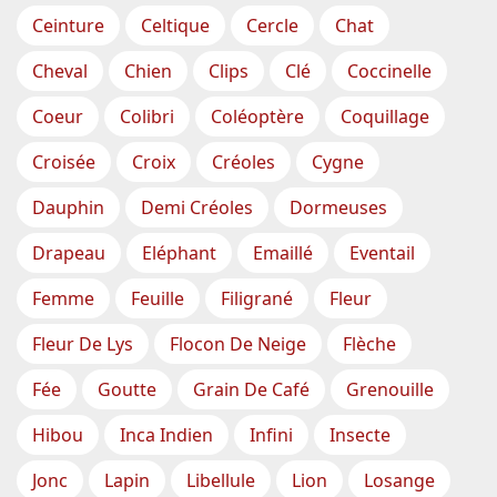
Ceinture
Celtique
Cercle
Chat
Cheval
Chien
Clips
Clé
Coccinelle
Coeur
Colibri
Coléoptère
Coquillage
Croisée
Croix
Créoles
Cygne
Dauphin
Demi Créoles
Dormeuses
Drapeau
Eléphant
Emaillé
Eventail
Femme
Feuille
Filigrané
Fleur
Fleur De Lys
Flocon De Neige
Flèche
Fée
Goutte
Grain De Café
Grenouille
Hibou
Inca Indien
Infini
Insecte
Jonc
Lapin
Libellule
Lion
Losange