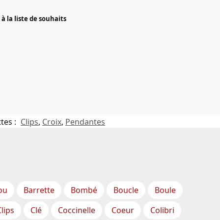
à la liste de souhaits
tes :
Clips
,
Croix
,
Pendantes
ou
Barrette
Bombé
Boucle
Boule
Clips
Clé
Coccinelle
Coeur
Colibri