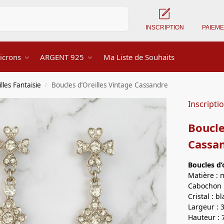
Recherche
INSCRIPTION
PAIEM
icrons
ARGENT 925
Ma Liste de Souhaits
lles Fantaisie
Boucles d’Oreilles Vintage Cassandre
/
Inscripti
Boucle
Cassa
Boucles d’
Matière : 
Cabochon :
Cristal : b
Largeur : 
Hauteur : 