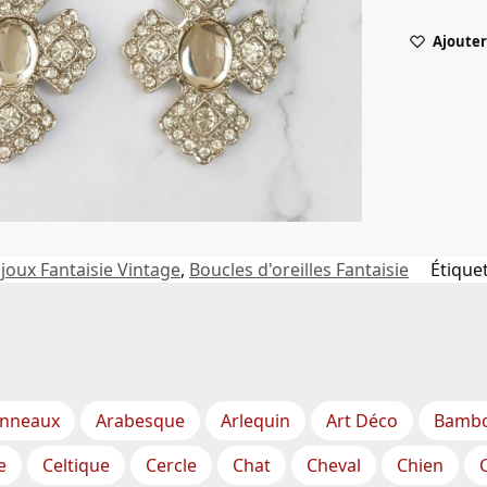
Ajouter 
ijoux Fantaisie Vintage
,
Boucles d'oreilles Fantaisie
Étiquet
nneaux
Arabesque
Arlequin
Art Déco
Bamb
e
Celtique
Cercle
Chat
Cheval
Chien