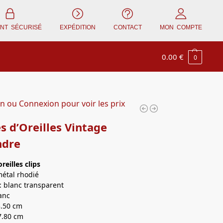
ENT SÉCURISÉ
EXPÉDITION
CONTACT
MON COMPTE
0.00
€
0
on ou Connexion pour voir les prix
s d’Oreilles Vintage
ndre
oreilles
clips
métal rhodié
 blanc transparent
lanc
3.50 cm
7.80 cm