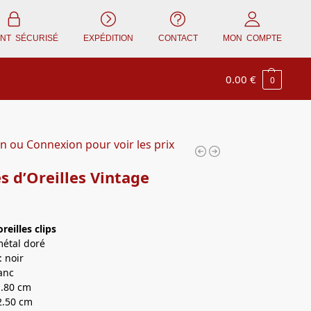
ENT SÉCURISÉ
EXPÉDITION
CONTACT
MON COMPTE
0.00
€
0
on ou Connexion pour voir les prix
s d’Oreilles Vintage
oreilles
clips
métal doré
 noir
lanc
1.80 cm
2.50 cm