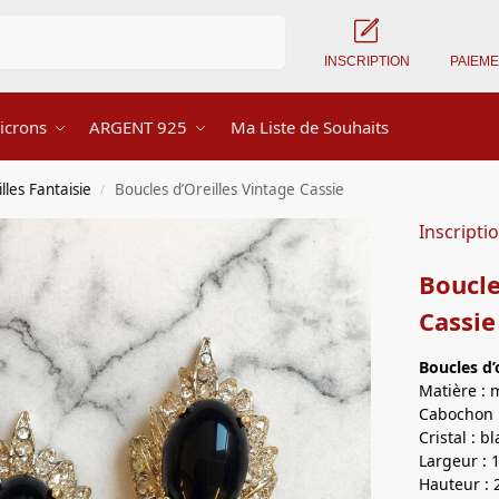
Recherche
INSCRIPTION
PAIEM
icrons
ARGENT 925
Ma Liste de Souhaits
lles Fantaisie
Boucles d’Oreilles Vintage Cassie
/
Inscripti
Boucle
Cassie
Boucles d’
Matière : 
Cabochon :
Cristal : b
Largeur : 
Hauteur : 