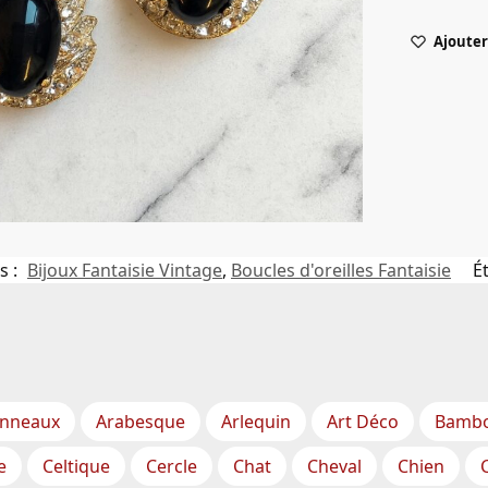
Ajouter 
s :
Bijoux Fantaisie Vintage
,
Boucles d'oreilles Fantaisie
É
nneaux
Arabesque
Arlequin
Art Déco
Bamb
e
Celtique
Cercle
Chat
Cheval
Chien