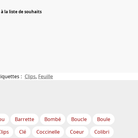
à la liste de souhaits
tiquettes :
Clips
,
Feuille
ou
Barrette
Bombé
Boucle
Boule
Clips
Clé
Coccinelle
Coeur
Colibri