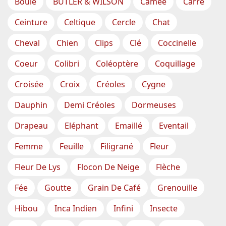
Boule
BUTLER & WILSON
Camée
Carré
Ceinture
Celtique
Cercle
Chat
Cheval
Chien
Clips
Clé
Coccinelle
Coeur
Colibri
Coléoptère
Coquillage
Croisée
Croix
Créoles
Cygne
Dauphin
Demi Créoles
Dormeuses
Drapeau
Eléphant
Emaillé
Eventail
Femme
Feuille
Filigrané
Fleur
Fleur De Lys
Flocon De Neige
Flèche
Fée
Goutte
Grain De Café
Grenouille
Hibou
Inca Indien
Infini
Insecte