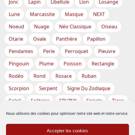
Jonc
Lapin
Libellule
Lion
Losange
Lune
Marcassite
Masque
NEXT
Noeud
Nuage
Néo Classique
Oiseau
Otarie
Ovale
Panthère
Papillon
Pendantes
Perle
Perroquet
Pieuvre
Pingouin
Plume
Poisson
Rectangle
Rodéo
Rond
Rosace
Ruban
Scorpion
Serpent
Signe Du Zodiaque
Soleil
Solitaire
SPHINX
Spirale
Tigre
Torsade
Tortue
Train
Tresse
Nous utilisons des cookies pour optimiser notre site web et notre service.
Triangle
Trèfle
Tête
Vase
Étoile
Accepter les cookies