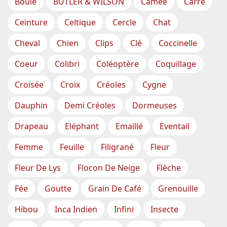
Boule
BUTLER & WILSON
Camée
Carré
Ceinture
Celtique
Cercle
Chat
Cheval
Chien
Clips
Clé
Coccinelle
Coeur
Colibri
Coléoptère
Coquillage
Croisée
Croix
Créoles
Cygne
Dauphin
Demi Créoles
Dormeuses
Drapeau
Eléphant
Emaillé
Eventail
Femme
Feuille
Filigrané
Fleur
Fleur De Lys
Flocon De Neige
Flèche
Fée
Goutte
Grain De Café
Grenouille
Hibou
Inca Indien
Infini
Insecte