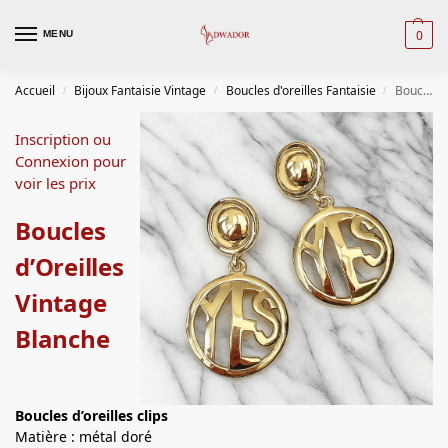
0
MENU
Accueil
Bijoux Fantaisie Vintage
Boucles d'oreilles Fantaisie
Boucles d’Oreilles Vintage Blanche
/
/
/
Inscription ou
Connexion pour
voir les prix
Boucles
d’Oreilles
Vintage
Blanche
Boucles d’oreilles
clips
Matière : métal doré