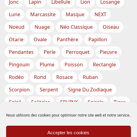
Jonc
Lapin
Libellule
Lion
Losange
Lune
Marcassite
Masque
NEXT
Noeud
Nuage
Néo Classique
Oiseau
Otarie
Ovale
Panthère
Papillon
Pendantes
Perle
Perroquet
Pieuvre
Pingouin
Plume
Poisson
Rectangle
Rodéo
Rond
Rosace
Ruban
Scorpion
Serpent
Signe Du Zodiaque
Soleil
Solitaire
SPHINX
Spirale
Tigre
Torsade
Tortue
Train
Tresse
Nous utilisons des cookies pour optimiser notre site web et notre service.
Triangle
Trèfle
Tête
Vase
Étoile
Accepter les cookies