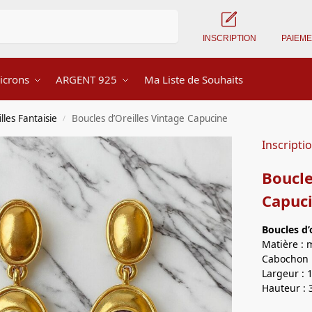
Recherche
INSCRIPTION
PAIEM
icrons
ARGENT 925
Ma Liste de Souhaits
lles Fantaisie
Boucles d’Oreilles Vintage Capucine
/
Inscripti
Boucle
Capuc
Boucles d’
Matière : 
Cabochon :
Largeur : 
Hauteur : 