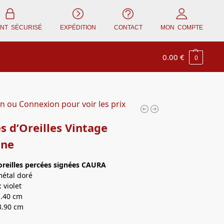
ENT SÉCURISÉ
EXPÉDITION
CONTACT
MON COMPTE
0.00
€
0
on ou Connexion pour voir les prix
s d’Oreilles Vintage
ine
oreilles
percées signées CAURA
métal doré
 violet
1.40 cm
3.90 cm