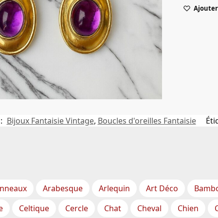
Ajouter 
 :
Bijoux Fantaisie Vintage
,
Boucles d'oreilles Fantaisie
Éti
nneaux
Arabesque
Arlequin
Art Déco
Bamb
e
Celtique
Cercle
Chat
Cheval
Chien