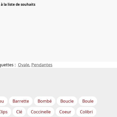
à la liste de souhaits
quettes :
Ovale
,
Pendantes
ou
Barrette
Bombé
Boucle
Boule
Clips
Clé
Coccinelle
Coeur
Colibri