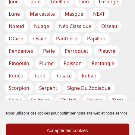
Jonc
Lapin
Libellule
Lion
Losange
Lune
Marcassite
Masque
NEXT
Noeud
Nuage
Néo Classique
Oiseau
Otarie
Ovale
Panthère
Papillon
Pendantes
Perle
Perroquet
Pieuvre
Pingouin
Plume
Poisson
Rectangle
Rodéo
Rond
Rosace
Ruban
Scorpion
Serpent
Signe Du Zodiaque
Soleil
Solitaire
SPHINX
Spirale
Tigre
Torsade
Tortue
Train
Tresse
Nous utilisons des cookies pour optimiser notre site web et notre service.
Triangle
Trèfle
Tête
Vase
Étoile
Accepter les cookies