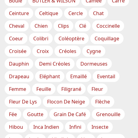
Boule
BUTLER & WILSON
Camée
Carré
Ceinture
Celtique
Cercle
Chat
Cheval
Chien
Clips
Clé
Coccinelle
Coeur
Colibri
Coléoptère
Coquillage
Croisée
Croix
Créoles
Cygne
Dauphin
Demi Créoles
Dormeuses
Drapeau
Eléphant
Emaillé
Eventail
Femme
Feuille
Filigrané
Fleur
Fleur De Lys
Flocon De Neige
Flèche
Fée
Goutte
Grain De Café
Grenouille
Hibou
Inca Indien
Infini
Insecte