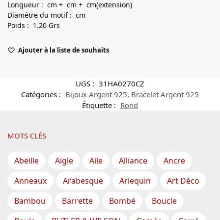
Longueur : cm + cm + cm(extension)
Diamètre du motif : cm
Poids : 1.20 Grs
Ajouter à la liste de souhaits
UGS :
31HA0270CZ
Catégories :
Bijoux Argent 925
,
Bracelet Argent 925
Étiquette :
Rond
MOTS CLÉS
Abeille
Aigle
Aile
Alliance
Ancre
Anneaux
Arabesque
Arlequin
Art Déco
Bambou
Barrette
Bombé
Boucle