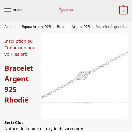
0
MENU
Accueil
Bijoux Argent 925
Bracelet Argent 925
Bracelet Argent 925 Rhodié
/
/
/
Inscription ou
Connexion pour
voir les prix
Bracelet
Argent
925
Rhodié
Serti Clos
Nature de la pierre : oxyde de zirconium