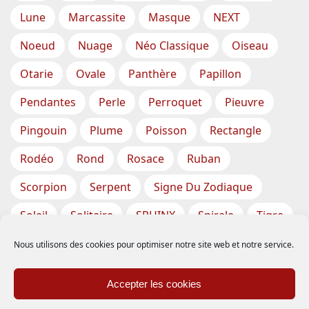
Lune
Marcassite
Masque
NEXT
Noeud
Nuage
Néo Classique
Oiseau
Otarie
Ovale
Panthère
Papillon
Pendantes
Perle
Perroquet
Pieuvre
Pingouin
Plume
Poisson
Rectangle
Rodéo
Rond
Rosace
Ruban
Scorpion
Serpent
Signe Du Zodiaque
Soleil
Solitaire
SPHINX
Spirale
Tigre
Torsade
Tortue
Train
Tresse
Nous utilisons des cookies pour optimiser notre site web et notre service.
Triangle
Trèfle
Tête
Vase
Étoile
Accepter les cookies
Étoiles De Mer