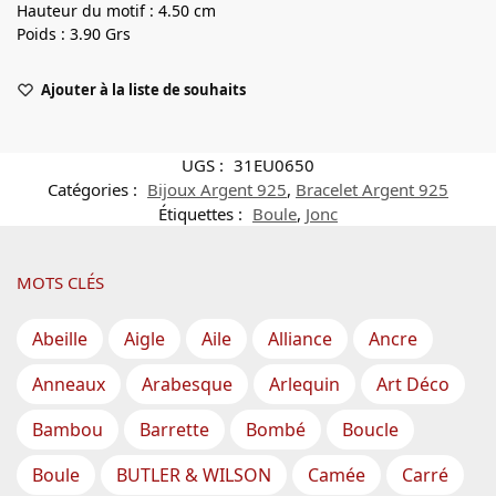
Hauteur du motif : 4.50 cm
Poids : 3.90 Grs
Ajouter à la liste de souhaits
UGS :
31EU0650
Catégories :
Bijoux Argent 925
,
Bracelet Argent 925
Étiquettes :
Boule
,
Jonc
MOTS CLÉS
Abeille
Aigle
Aile
Alliance
Ancre
Anneaux
Arabesque
Arlequin
Art Déco
Bambou
Barrette
Bombé
Boucle
Boule
BUTLER & WILSON
Camée
Carré