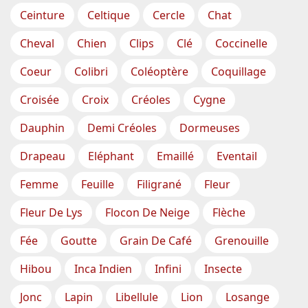
Ceinture
Celtique
Cercle
Chat
Cheval
Chien
Clips
Clé
Coccinelle
Coeur
Colibri
Coléoptère
Coquillage
Croisée
Croix
Créoles
Cygne
Dauphin
Demi Créoles
Dormeuses
Drapeau
Eléphant
Emaillé
Eventail
Femme
Feuille
Filigrané
Fleur
Fleur De Lys
Flocon De Neige
Flèche
Fée
Goutte
Grain De Café
Grenouille
Hibou
Inca Indien
Infini
Insecte
Jonc
Lapin
Libellule
Lion
Losange