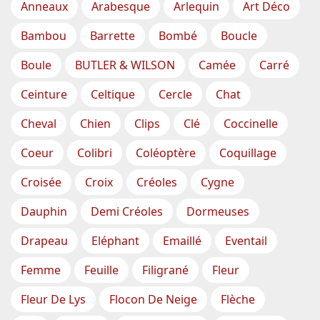
Anneaux
Arabesque
Arlequin
Art Déco
Bambou
Barrette
Bombé
Boucle
Boule
BUTLER & WILSON
Camée
Carré
Ceinture
Celtique
Cercle
Chat
Cheval
Chien
Clips
Clé
Coccinelle
Coeur
Colibri
Coléoptère
Coquillage
Croisée
Croix
Créoles
Cygne
Dauphin
Demi Créoles
Dormeuses
Drapeau
Eléphant
Emaillé
Eventail
Femme
Feuille
Filigrané
Fleur
Fleur De Lys
Flocon De Neige
Flèche