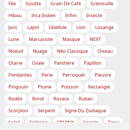
Fée
Goutte
Grain De Café
Grenouille
Hibou
Inca Indien
Infini
Insecte
Jonc
Lapin
Libellule
Lion
Losange
Lune
Marcassite
Masque
NEXT
Noeud
Nuage
Néo Classique
Oiseau
Otarie
Ovale
Panthère
Papillon
Pendantes
Perle
Perroquet
Pieuvre
Pingouin
Plume
Poisson
Rectangle
Rodéo
Rond
Rosace
Ruban
Scorpion
Serpent
Signe Du Zodiaque
Soleil
Solitaire
SPHINX
Spirale
Tigre