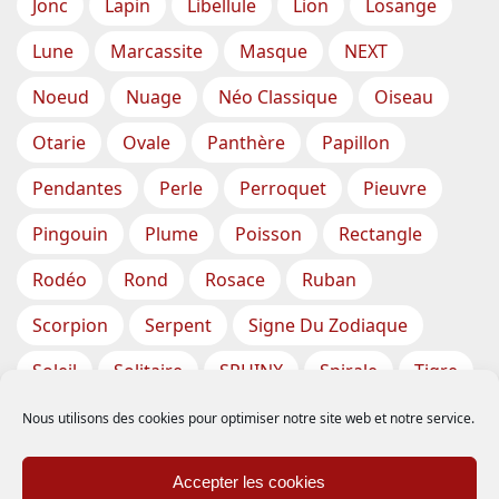
Jonc
Lapin
Libellule
Lion
Losange
Lune
Marcassite
Masque
NEXT
Noeud
Nuage
Néo Classique
Oiseau
Otarie
Ovale
Panthère
Papillon
Pendantes
Perle
Perroquet
Pieuvre
Pingouin
Plume
Poisson
Rectangle
Rodéo
Rond
Rosace
Ruban
Scorpion
Serpent
Signe Du Zodiaque
Soleil
Solitaire
SPHINX
Spirale
Tigre
Torsade
Tortue
Train
Tresse
Nous utilisons des cookies pour optimiser notre site web et notre service.
Triangle
Trèfle
Tête
Vase
Étoile
Accepter les cookies