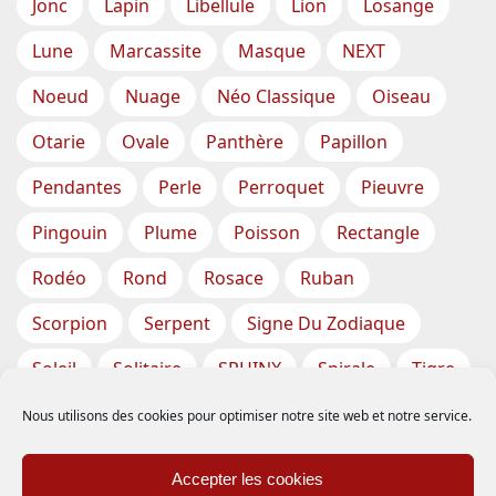
Jonc
Lapin
Libellule
Lion
Losange
Lune
Marcassite
Masque
NEXT
Noeud
Nuage
Néo Classique
Oiseau
Otarie
Ovale
Panthère
Papillon
Pendantes
Perle
Perroquet
Pieuvre
Pingouin
Plume
Poisson
Rectangle
Rodéo
Rond
Rosace
Ruban
Scorpion
Serpent
Signe Du Zodiaque
Soleil
Solitaire
SPHINX
Spirale
Tigre
Torsade
Tortue
Train
Tresse
Nous utilisons des cookies pour optimiser notre site web et notre service.
Triangle
Trèfle
Tête
Vase
Étoile
Accepter les cookies