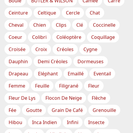
Boule
BUTLER & WILSON
Camée
Carré
Ceinture
Celtique
Cercle
Chat
Cheval
Chien
Clips
Clé
Coccinelle
Coeur
Colibri
Coléoptère
Coquillage
Croisée
Croix
Créoles
Cygne
Dauphin
Demi Créoles
Dormeuses
Drapeau
Eléphant
Emaillé
Eventail
Femme
Feuille
Filigrané
Fleur
Fleur De Lys
Flocon De Neige
Flèche
Fée
Goutte
Grain De Café
Grenouille
Hibou
Inca Indien
Infini
Insecte