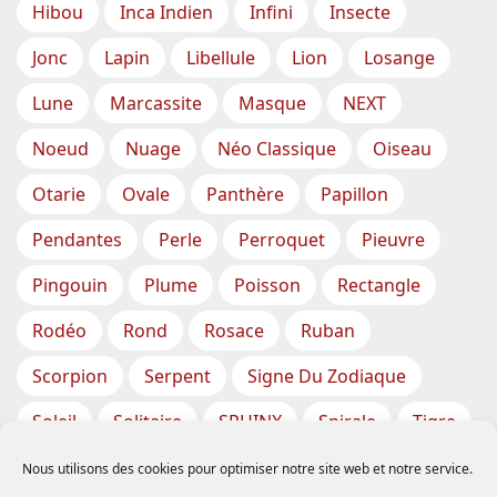
Hibou
Inca Indien
Infini
Insecte
Jonc
Lapin
Libellule
Lion
Losange
Lune
Marcassite
Masque
NEXT
Noeud
Nuage
Néo Classique
Oiseau
Otarie
Ovale
Panthère
Papillon
Pendantes
Perle
Perroquet
Pieuvre
Pingouin
Plume
Poisson
Rectangle
Rodéo
Rond
Rosace
Ruban
Scorpion
Serpent
Signe Du Zodiaque
Soleil
Solitaire
SPHINX
Spirale
Tigre
Torsade
Tortue
Train
Tresse
Nous utilisons des cookies pour optimiser notre site web et notre service.