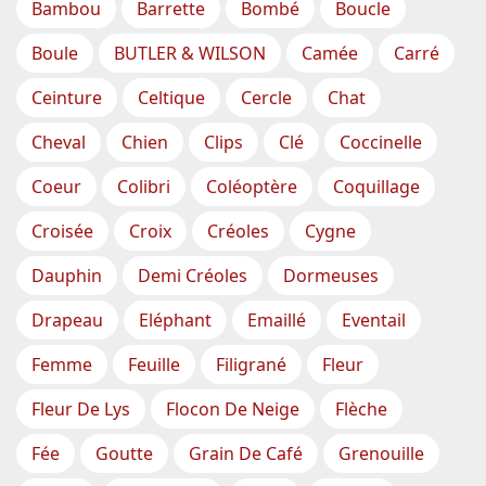
Bambou
Barrette
Bombé
Boucle
Boule
BUTLER & WILSON
Camée
Carré
Ceinture
Celtique
Cercle
Chat
Cheval
Chien
Clips
Clé
Coccinelle
Coeur
Colibri
Coléoptère
Coquillage
Croisée
Croix
Créoles
Cygne
Dauphin
Demi Créoles
Dormeuses
Drapeau
Eléphant
Emaillé
Eventail
Femme
Feuille
Filigrané
Fleur
Fleur De Lys
Flocon De Neige
Flèche
Fée
Goutte
Grain De Café
Grenouille