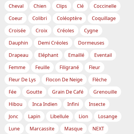
Cheval
Chien
Clips
Clé
Coccinelle
Coeur
Colibri
Coléoptère
Coquillage
Croisée
Croix
Créoles
Cygne
Dauphin
Demi Créoles
Dormeuses
Drapeau
Eléphant
Emaillé
Eventail
Femme
Feuille
Filigrané
Fleur
Fleur De Lys
Flocon De Neige
Flèche
Fée
Goutte
Grain De Café
Grenouille
Hibou
Inca Indien
Infini
Insecte
Jonc
Lapin
Libellule
Lion
Losange
Lune
Marcassite
Masque
NEXT