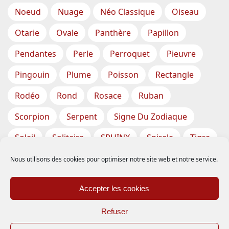
Noeud
Nuage
Néo Classique
Oiseau
Otarie
Ovale
Panthère
Papillon
Pendantes
Perle
Perroquet
Pieuvre
Pingouin
Plume
Poisson
Rectangle
Rodéo
Rond
Rosace
Ruban
Scorpion
Serpent
Signe Du Zodiaque
Soleil
Solitaire
SPHINX
Spirale
Tigre
Torsade
Tortue
Train
Tresse
Nous utilisons des cookies pour optimiser notre site web et notre service.
Triangle
Trèfle
Tête
Vase
Étoile
Accepter les cookies
Étoiles De Mer
Refuser
Inscription
-
Expédition
-
CGV – Conditions Générales de