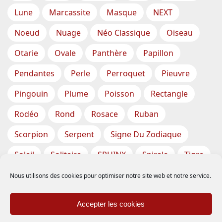
Lune
Marcassite
Masque
NEXT
Noeud
Nuage
Néo Classique
Oiseau
Otarie
Ovale
Panthère
Papillon
Pendantes
Perle
Perroquet
Pieuvre
Pingouin
Plume
Poisson
Rectangle
Rodéo
Rond
Rosace
Ruban
Scorpion
Serpent
Signe Du Zodiaque
Soleil
Solitaire
SPHINX
Spirale
Tigre
Torsade
Tortue
Train
Tresse
Nous utilisons des cookies pour optimiser notre site web et notre service.
Triangle
Trèfle
Tête
Vase
Étoile
Accepter les cookies
Étoiles De Mer