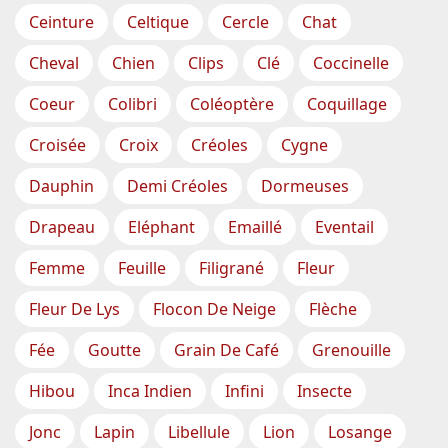
Ceinture
Celtique
Cercle
Chat
Cheval
Chien
Clips
Clé
Coccinelle
Coeur
Colibri
Coléoptère
Coquillage
Croisée
Croix
Créoles
Cygne
Dauphin
Demi Créoles
Dormeuses
Drapeau
Eléphant
Emaillé
Eventail
Femme
Feuille
Filigrané
Fleur
Fleur De Lys
Flocon De Neige
Flèche
Fée
Goutte
Grain De Café
Grenouille
Hibou
Inca Indien
Infini
Insecte
Jonc
Lapin
Libellule
Lion
Losange