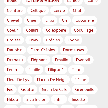
Boule
BUTLER & WILSON
Camée
Carré
Ceinture
Celtique
Cercle
Chat
Cheval
Chien
Clips
Clé
Coccinelle
Coeur
Colibri
Coléoptère
Coquillage
Croisée
Croix
Créoles
Cygne
Dauphin
Demi Créoles
Dormeuses
Drapeau
Eléphant
Emaillé
Eventail
Femme
Feuille
Filigrané
Fleur
Fleur De Lys
Flocon De Neige
Flèche
Fée
Goutte
Grain De Café
Grenouille
Hibou
Inca Indien
Infini
Insecte