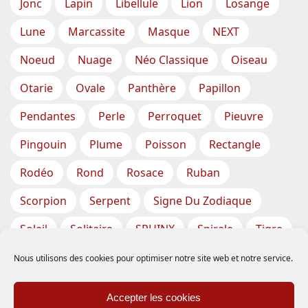
Jonc
Lapin
Libellule
Lion
Losange
Lune
Marcassite
Masque
NEXT
Noeud
Nuage
Néo Classique
Oiseau
Otarie
Ovale
Panthère
Papillon
Pendantes
Perle
Perroquet
Pieuvre
Pingouin
Plume
Poisson
Rectangle
Rodéo
Rond
Rosace
Ruban
Scorpion
Serpent
Signe Du Zodiaque
Soleil
Solitaire
SPHINX
Spirale
Tigre
Torsade
Tortue
Train
Tresse
Nous utilisons des cookies pour optimiser notre site web et notre service.
Triangle
Trèfle
Tête
Vase
Étoile
Accepter les cookies